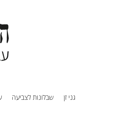
גני זן
שבלונות לצביעה
ע