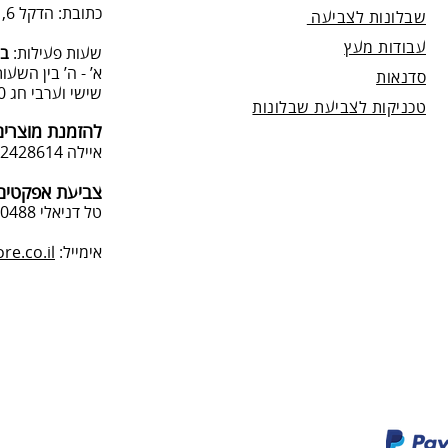
כתובת: הדקל 6, תל-מונד.
שבלונות לצביעה
עבודות מעץ
שעות פעילות:
בת
א’ - ה’ בין השעות 09:00:00-13:00, 00-19:00
סדנאות
שישי וערבי חג 9:00-13:0
טכניקות לצביעת שבלונות
להזמנת מוצרים
איילה 050-2428614
צביעת אפקטים 
טל דניאלי 052-4240488
אימייל:
e.co.il