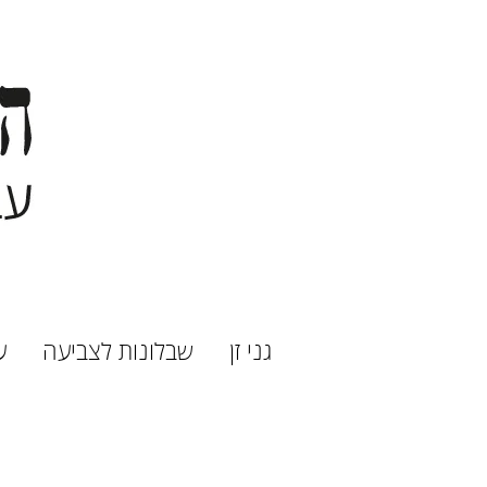
גני זן
שבלונות לצביעה
ע