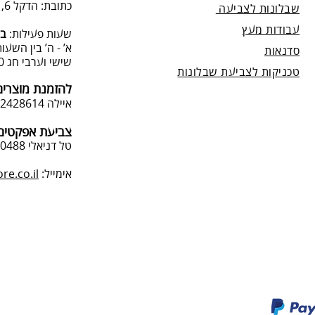
כתובת: הדקל 6, תל-מונד.
שבלונות לצביעה
עבודות מעץ
שעות פעילות:
בת
א’ - ה’ בין השעות 09:00:00-13:00, 00-19:00
סדנאות
שישי וערבי חג 9:00-13:0
טכניקות לצביעת שבלונות
להזמנת מוצרים
איילה 050-2428614
צביעת אפקטים 
טל דניאלי 052-4240488
אימייל:
e.co.il