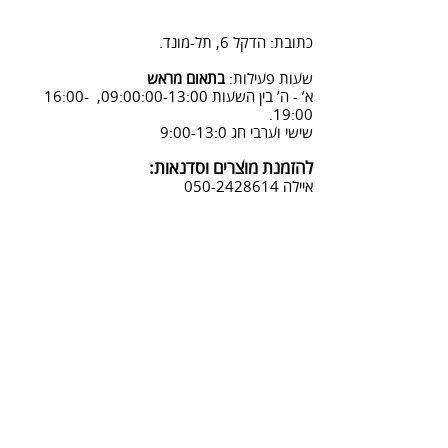
2. פנייה ל 0502428614 בימים א-ה
08:3-18:30
כתובת: הדקל 6, תל-מונד.
3. שליחת מייל לכתובת info@sadna-
woodstore.co.il
שעות פעילות:
בתאום מראש
א’ - ה’ בין השעות 09:00:00-13:00, 16:00-
4. בסטודיו שלנו או בדואר רשום
19:00.
לכתובת: הדקל 6, ת.ד.666, תל מונד
שישי וערבי חג 9:00-13:0
4060006
להזמנת מוצרים וסדנאות:
נחזור אליך להמשך תהליך ביטול
איילה
050-2428614
ההזמנה.
צביעת אפקטים מיוחדים ושבלונות:
טל דניאלי
052-4240488
אימייל:
info@sadna-woodstore.co.il
קטגוריות ראשיות
שבלונות לצביעה
עבודות מעץ
סדנאות