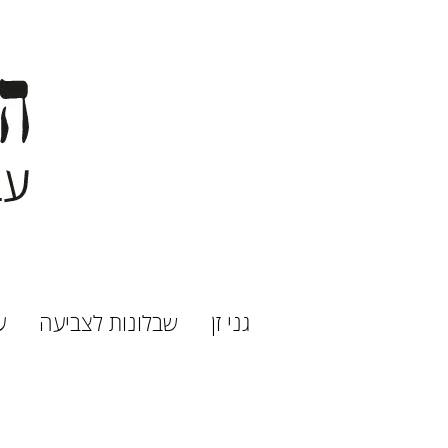
גני זן
שבלונות לצביעה
ע