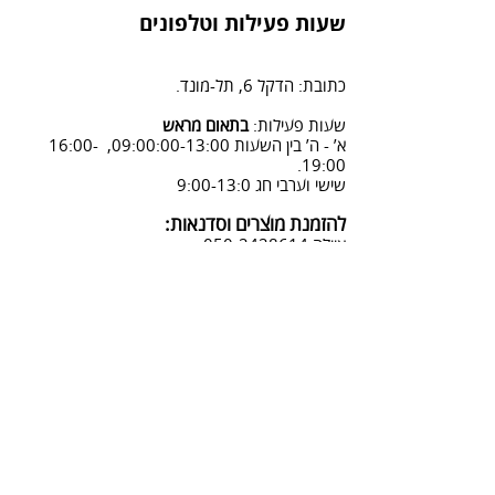
הזמנה" ומלוי פרטים.
משלוח על ידי שליח - 55 ש"ח
שעות פעילות וטלפונים
2. פנייה ל 0502428614 בימים א-ה
08:3-18:30
כתובת: הדקל 6, תל-מונד.
3. שליחת מייל לכתובת info@sadna-
woodstore.co.il
שעות פעילות:
בתאום מראש
א’ - ה’ בין השעות 09:00:00-13:00, 16:00-
4. בסטודיו שלנו או בדואר רשום
19:00.
לכתובת: הדקל 6, ת.ד.666, תל מונד
שישי וערבי חג 9:00-13:0
4060006
להזמנת מוצרים וסדנאות:
נחזור אליך להמשך תהליך ביטול
איילה
050-2428614
ההזמנה.
צביעת אפקטים מיוחדים ושבלונות:
טל דניאלי
052-4240488
אימייל:
info@sadna-woodstore.co.il
קטגוריות ראשיות
שבלונות לצביעה
עבודות מעץ