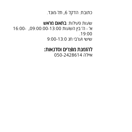
2. פנייה ל 0502428614 בימים א-ה
08:3-18:30
כתובת: הדקל 6, תל-מונד.
3. שליחת מייל לכתובת info@sadna-
woodstore.co.il
שעות פעילות:
בתאום מראש
א’ - ה’ בין השעות 09:00:00-13:00, 16:00-
4. בסטודיו שלנו או בדואר רשום
19:00.
לכתובת: הדקל 6, ת.ד.666, תל מונד
שישי וערבי חג 9:00-13:0
4060006
להזמנת מוצרים וסדנאות:
נחזור אליך להמשך תהליך ביטול
איילה
050-2428614
ההזמנה.
צביעת אפקטים מיוחדים ושבלונות:
טל דניאלי
052-4240488
אימייל:
info@sadna-woodstore.co.il
קטגוריות ראשיות
שבלונות לצביעה
עבודות מעץ
סדנאות