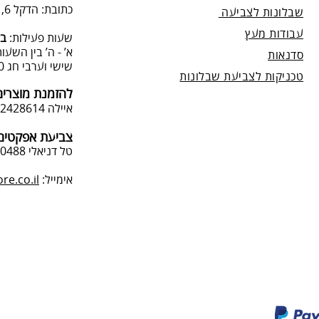
כתובת: הדקל 6, תל-מונד.
שבלונות לצביעה
עבודות מעץ
שעות פעילות:
בת
א’ - ה’ בין השעות 09:00:00-13:00, 00-19:00
סדנאות
שישי וערבי חג 9:00-13:0
טכניקות לצביעת שבלונות
להזמנת מוצרים
איילה 050-2428614
צביעת אפקטים 
טל דניאלי 052-4240488
אימייל:
e.co.il