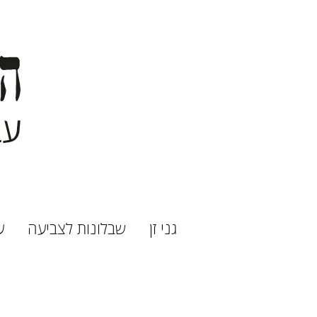
גני זן
שבלונות לצביעה
ע