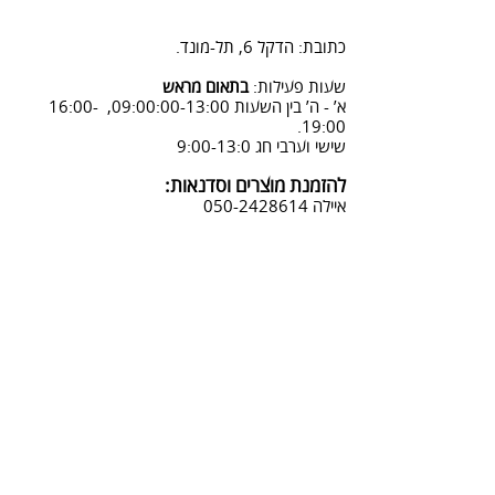
2. פנייה ל 0502428614 בימים א-ה
08:3-18:30
כתובת: הדקל 6, תל-מונד.
3. שליחת מייל לכתובת info@sadna-
woodstore.co.il
שעות פעילות:
בתאום מראש
א’ - ה’ בין השעות 09:00:00-13:00, 16:00-
4. בסטודיו שלנו או בדואר רשום
19:00.
לכתובת: הדקל 6, ת.ד.666, תל מונד
שישי וערבי חג 9:00-13:0
4060006
להזמנת מוצרים וסדנאות:
נחזור אליך להמשך תהליך ביטול
איילה
050-2428614
ההזמנה.
צביעת אפקטים מיוחדים ושבלונות:
טל דניאלי
052-4240488
אימייל:
info@sadna-woodstore.co.il
קטגוריות ראשיות
שבלונות לצביעה
עבודות מעץ
סדנאות