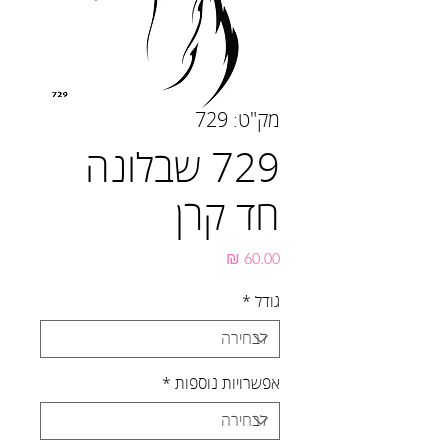
מק"ט: 729
729 שבלונה
חד קרן
מחיר
גודל
*
אפשרויות נוספות
*