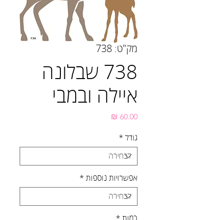
מק"ט: 738
738 שבלונה
איילה ובמבי
מחיר
גודל
*
אפשרויות נוספות
*
כמות
*