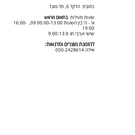
08:3-18:30
כתובת: הדקל 6, תל-מונד.
3. שליחת מייל לכתובת info@sadna-
woodstore.co.il
שעות פעילות:
בתאום מראש
א’ - ה’ בין השעות 09:00:00-13:00, 16:00-
4. בסטודיו שלנו או בדואר רשום
19:00.
לכתובת: הדקל 6, ת.ד.666, תל מונד
שישי וערבי חג 9:00-13:0
4060006
להזמנת מוצרים וסדנאות:
נחזור אליך להמשך תהליך ביטול
איילה
050-2428614
ההזמנה.
צביעת אפקטים מיוחדים ושבלונות:
טל דניאלי
052-4240488
אימייל:
info@sadna-woodstore.co.il
קטגוריות ראשיות
שבלונות לצביעה
עבודות מעץ
סדנאות
טכניקות לצביעת שבלונות