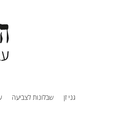
גני זן
שבלונות לצביעה
ע