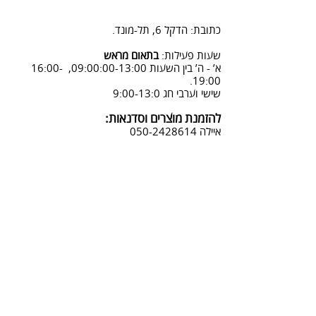
2. פנייה ל 0502428614 בימים א-ה
08:3-18:30
כתובת: הדקל 6, תל-מונד.
3. שליחת מייל לכתובת info@sadna-
woodstore.co.il
שעות פעילות:
בתאום מראש
א’ - ה’ בין השעות 09:00:00-13:00, 16:00-
4. בסטודיו שלנו או בדואר רשום
19:00.
לכתובת: הדקל 6, ת.ד.666, תל מונד
שישי וערבי חג 9:00-13:0
4060006
להזמנת מוצרים וסדנאות:
נחזור אליך להמשך תהליך ביטול
איילה
050-2428614
ההזמנה.
צביעת אפקטים מיוחדים ושבלונות:
טל דניאלי
052-4240488
אימייל:
info@sadna-woodstore.co.il
קטגוריות ראשיות
שבלונות לצביעה
עבודות מעץ
סדנאות